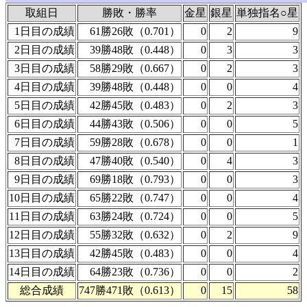
取組日
勝敗・勝率
金星
銀星
単独指名○星
1日目の成績
61勝26敗（0.701）
0
2
9
2日目の成績
39勝48敗（0.448）
0
3
3
3日目の成績
58勝29敗（0.667）
0
2
3
4日目の成績
39勝48敗（0.448）
0
0
4
5日目の成績
42勝45敗（0.483）
0
2
3
6日目の成績
44勝43敗（0.506）
0
0
5
7日目の成績
59勝28敗（0.678）
0
0
1
8日目の成績
47勝40敗（0.540）
0
4
3
9日目の成績
69勝18敗（0.793）
0
0
3
10日目の成績
65勝22敗（0.747）
0
0
4
11日目の成績
63勝24敗（0.724）
0
0
5
12日目の成績
55勝32敗（0.632）
0
2
9
13日目の成績
42勝45敗（0.483）
0
0
4
14日目の成績
64勝23敗（0.736）
0
0
2
総合成績
747勝471敗（0.613）
0
15
58