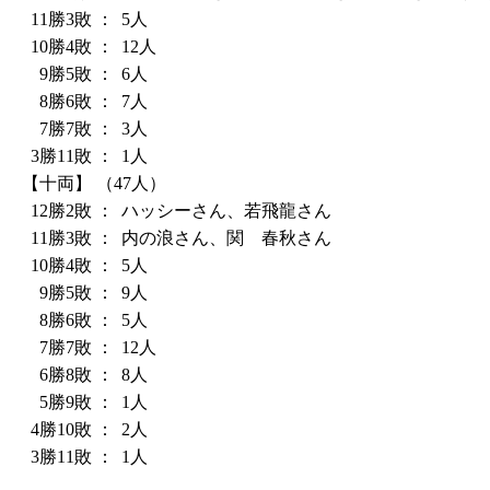
11勝3敗
：
5人
10勝4敗
：
12人
9勝5敗
：
6人
8勝6敗
：
7人
7勝7敗
：
3人
3勝11敗
：
1人
【十両】
（47人）
12勝2敗
：
ハッシーさん、若飛龍さん
11勝3敗
：
内の浪さん、関 春秋さん
10勝4敗
：
5人
9勝5敗
：
9人
8勝6敗
：
5人
7勝7敗
：
12人
6勝8敗
：
8人
5勝9敗
：
1人
4勝10敗
：
2人
3勝11敗
：
1人