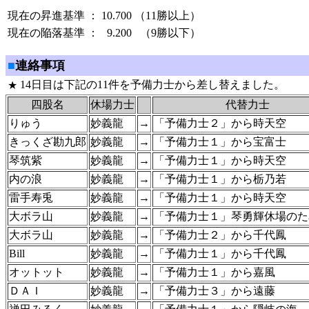
現在の昇進基準
：
10.700
（11勝以上）
現在の陥落基準
：
9.200
（9勝以下）
■
連絡事項
14日目は下記の11件を予備力士から差し替えました。
★
四股名
休場力士
代替力士
りゅう
妙義龍
→
「予備力士２」から時天空
きっくざ勘九郎
妙義龍
→
「予備力士１」から宝富士
琴筑紫
妙義龍
→
「予備力士１」から時天空
内の浪
妙義龍
→
「予備力士１」から栃乃若
雷手寿兎
妙義龍
→
「予備力士１」から時天空
大ボラ山
妙義龍
→
「予備力士１」琴勇輝休場のた
大ボラ山
妙義龍
→
「予備力士２」から千代鳳
Bill
妙義龍
→
「予備力士１」から千代鳳
オットット
妙義龍
→
「予備力士１」から嘉風
ＤＡＩ
妙義龍
→
「予備力士３」から遠藤