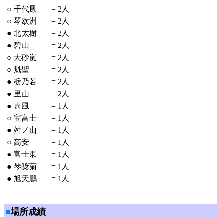
○
千代鳳
=
2人
○
琴欧洲
=
2人
●
北太樹
=
2人
●
碧山
=
2人
○
大砂嵐
=
2人
○
魁聖
=
2人
●
栃乃若
=
2人
●
里山
=
2人
●
嘉風
=
1人
○
宝富士
=
1人
●
舛ノ山
=
1人
○
高安
=
1人
●
富士東
=
1人
●
琴奨菊
=
1人
●
旭天鵬
=
1人
■
場所成績