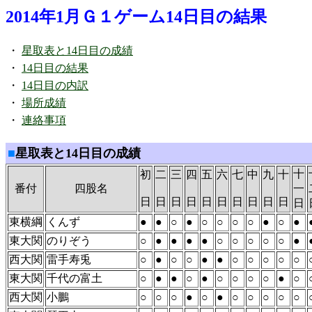
2014年1月Ｇ１ゲーム14日目の結果
・
星取表と14日目の成績
・
14日目の結果
・
14日目の内訳
・
場所成績
・
連絡事項
■
星取表と14日目の成績
十
初
二
三
四
五
六
七
中
九
十
番付
四股名
一
日
日
日
日
日
日
日
日
日
日
日
東横綱
くんず
●
●
○
●
○
○
○
○
●
○
●
東大関
のりぞう
○
●
●
●
●
○
○
○
○
○
●
西大関
雷手寿兎
○
●
○
○
●
●
○
○
○
○
○
東大関
千代の富土
○
●
●
○
●
○
○
○
○
●
○
西大関
小鵬
○
○
○
●
○
●
○
○
○
○
○