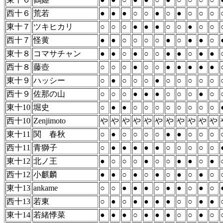
西十６
荒若
●
●
●
○
○
●
○
●
○
○
○
東十７
ツキヒカリ
○
○
○
●
●
●
○
○
●
○
○
西十７
怪黄
●
●
○
○
○
○
●
○
●
●
○
東十８
コマサチャン
●
●
○
●
○
○
●
●
○
●
●
西十８
藤壺
○
○
○
●
○
○
●
●
●
●
●
東十９
ハッシー
○
●
○
○
○
●
○
○
○
○
○
西十９
佐那の山
○
○
○
●
●
●
○
○
○
●
○
東十10
堀史
○
●
●
○
○
○
○
○
○
○
○
西十10
Zenjimoto
や
や
や
や
や
や
や
や
や
や
や
東十11
関 春秋
○
●
○
○
○
○
●
●
○
○
○
西十11
青獅子
○
●
●
●
●
●
○
○
○
○
○
東十12
北ノ王
●
○
○
○
●
○
○
●
●
○
●
西十12
小麒麟
●
●
○
●
○
●
○
●
○
●
○
東十13
ankame
○
○
●
●
●
○
●
●
○
●
○
西十13
若東
○
●
○
●
●
●
●
○
○
●
●
東十14
若緒悸菜
●
●
●
○
●
●
●
○
○
●
○