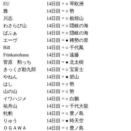
EU
14日目
=
○
琴欧洲
雅
14日目
=
○
勢
川志
14日目
=
○
栃煌山
わさらび山
14日目
=
○
隠岐の海
ばふぁ
14日目
=
○
隠岐の海
エーヴ
14日目
=
●
稀勢の里
Bill
14日目
=
○
千代鳳
Frinkanohana
14日目
=
○
遠藤
菅原 勲っち
14日目
=
●
北太樹
きっくざ勘九郎
14日目
=
○
宝富士
やねん
14日目
=
●
碧山
はし
14日目
=
○
勢
山の山
14日目
=
○
勢
イワハジメ
14日目
=
○
白鵬
祐舟山
14日目
=
○
千代大龍
牝豹
14日目
=
○
豊ノ島
りゅう
14日目
=
●
時天空
ＯＧＡＷＡ
14日目
=
○
豊ノ島