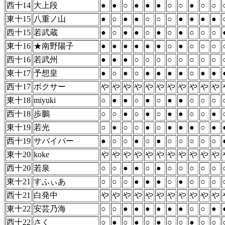
西十14
大上段
●
●
○
●
●
●
○
○
●
○
○
東十15
八重ノ山
●
○
●
●
○
○
○
●
●
●
●
西十15
若武蔵
●
○
●
●
○
●
○
●
○
○
○
東十16
★南野陽子
●
●
●
●
●
●
○
●
○
○
○
西十16
若武州
●
●
●
○
○
○
○
○
○
○
○
東十17
予想皇
●
○
●
○
●
●
●
●
○
●
●
西十17
ボクサー
や
や
や
や
や
や
や
や
や
や
や
東十18
miyuki
○
●
●
○
●
○
●
●
○
○
○
西十18
歩鵬
○
○
●
○
●
○
●
●
○
○
●
東十19
若光
○
●
○
○
●
○
●
●
●
○
●
西十19
サバイバー
●
○
○
●
○
●
○
○
○
○
○
東十20
koke
や
や
や
や
や
や
や
や
や
や
や
西十20
若泉
○
○
●
●
○
●
○
○
○
○
○
東十21
すふぃあ
○
○
○
●
●
●
○
●
○
○
○
西十21
白発中
や
や
や
や
や
や
や
や
や
や
や
東十22
安芸乃海
○
○
●
●
●
●
●
●
○
○
●
西十22
さく
○
●
○
●
○
●
○
○
●
○
○