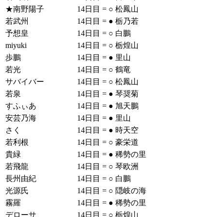
★南野陽子
14日目
=
○
松鳳山
若武州
14日目
=
●
栃乃若
予想皇
14日目
=
○
白鵬
miyuki
14日目
=
○
栃煌山
歩鵬
14日目
=
●
里山
若光
14日目
=
○
鶴竜
サバイバー
14日目
=
○
松鳳山
若泉
14日目
=
●
琴奨菊
すふぃあ
14日目
=
●
旭天鵬
安芸乃海
14日目
=
●
里山
さく
14日目
=
●
時天空
若利根
14日目
=
○
豪栄道
貴緑
14日目
=
●
稀勢の里
若飛龍
14日目
=
○
琴欧洲
長州由紀
14日目
=
○
白鵬
光源氏
14日目
=
○
隠岐の海
霧羅
14日目
=
●
稀勢の里
デローサ
14日目
=
○
栃煌山