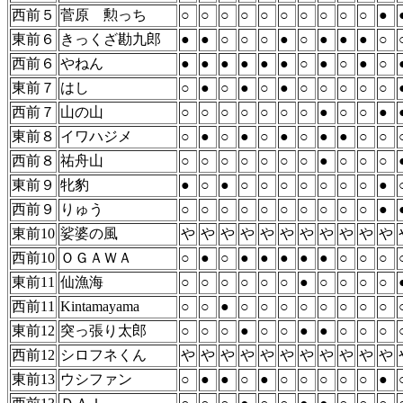
西前５
菅原 勲っち
○
○
○
○
○
○
○
○
○
○
●
東前６
きっくざ勘九郎
●
●
○
○
○
●
○
●
●
●
○
西前６
やねん
●
●
●
●
●
●
○
●
○
●
○
東前７
はし
○
●
○
●
○
●
○
○
○
○
○
西前７
山の山
○
○
○
○
○
○
○
●
○
○
●
東前８
イワハジメ
○
●
○
●
○
●
○
●
●
○
○
西前８
祐舟山
○
○
○
○
○
○
○
●
○
○
○
東前９
牝豹
●
○
●
○
○
○
○
○
○
○
●
西前９
りゅう
○
○
○
○
○
○
○
○
○
○
●
東前10
娑婆の風
や
や
や
や
や
や
や
や
や
や
や
西前10
ＯＧＡＷＡ
○
●
○
●
●
●
●
●
○
○
○
東前11
仙漁海
○
○
○
○
○
○
●
○
○
○
○
西前11
Kintamayama
○
○
●
○
○
○
○
○
○
○
○
東前12
突っ張り太郎
○
○
○
●
○
○
●
●
○
○
○
西前12
シロフネくん
や
や
や
や
や
や
や
や
や
や
や
東前13
ウシファン
○
●
●
○
●
○
○
○
○
○
●