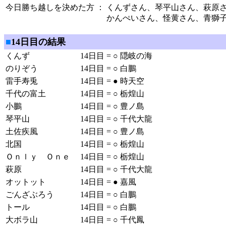
今日勝ち越しを決めた方
：
くんずさん、琴平山さん、萩原さ
かんぺいさん、怪黄さん、青獅
■
14日目の結果
くんず
14日目
=
○
隠岐の海
のりぞう
14日目
=
○
白鵬
雷手寿兎
14日目
=
●
時天空
千代の富土
14日目
=
○
栃煌山
小鵬
14日目
=
○
豊ノ島
琴平山
14日目
=
○
千代大龍
土佐疾風
14日目
=
○
豊ノ島
北国
14日目
=
○
栃煌山
Ｏｎｌｙ Ｏｎｅ
14日目
=
○
栃煌山
萩原
14日目
=
○
千代大龍
オットット
14日目
=
●
嘉風
ごんざぶろう
14日目
=
○
白鵬
トール
14日目
=
○
白鵬
大ボラ山
14日目
=
○
千代鳳