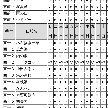
西前13
ＤＡＩ
○
○
○
●
○
○
●
●
○
○
○
東前14
双炎竜
○
○
○
●
●
●
●
○
○
○
○
西前14
関の山
○
●
○
○
○
●
○
●
○
●
○
東前15
いえピー
○
●
●
●
○
●
○
○
●
○
○
十
初
二
三
四
五
六
七
中
九
十
番付
四股名
一
日
日
日
日
日
日
日
日
日
日
日
東十１
ネギ抜き一家
○
●
○
●
○
●
○
●
○
○
○
西十１
広之海
○
●
○
●
○
●
○
○
○
●
○
東十２
内の浪
○
○
○
○
●
○
○
○
○
○
○
西十２
ビッグゴッド
や
や
や
や
や
や
や
や
や
や
や
東十３
禅田みるく
●
●
●
●
○
●
○
○
●
○
●
西十３
港の新桜
●
●
●
○
●
●
○
○
○
●
○
東十４
琴筑紫
○
○
●
●
●
●
○
○
○
○
●
西十４
かんぺい
○
●
○
●
●
●
○
●
○
○
○
東十５
御曹司親方
○
●
●
●
●
○
○
○
○
○
○
西十５
酋長力
○
●
○
○
●
○
●
●
●
○
○
東十６
鶴姫
●
●
○
●
●
○
●
○
○
○
○