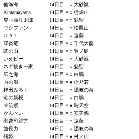
仙漁海
14日目
=
○
大砂嵐
Kintamayama
14日目
=
○
栃煌山
突っ張り太郎
14日目
=
○
魁聖
ウシファン
14日目
=
○
松鳳山
ＤＡＩ
14日目
=
○
遠藤
双炎竜
14日目
=
○
千代大龍
関の山
14日目
=
○
豊ノ島
いえピー
14日目
=
○
大砂嵐
ネギ抜き一家
14日目
=
○
魁聖
広之海
14日目
=
○
白鵬
内の浪
14日目
=
●
栃乃若
禅田みるく
14日目
=
○
隠岐の海
港の新桜
14日目
=
○
白鵬
琴筑紫
14日目
=
●
時天空
かんぺい
14日目
=
○
安美錦
御曹司親方
14日目
=
○
遠藤
酋長力
14日目
=
○
隠岐の海
鶴姫
14日目
=
●
舛ノ山