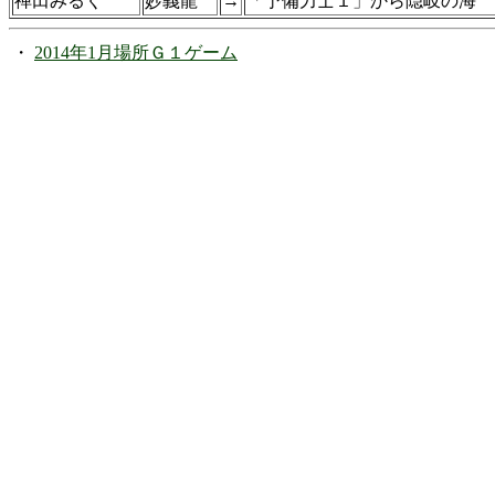
禅田みるく
妙義龍
→
「予備力士１」から隠岐の海
・
2014年1月場所Ｇ１ゲーム