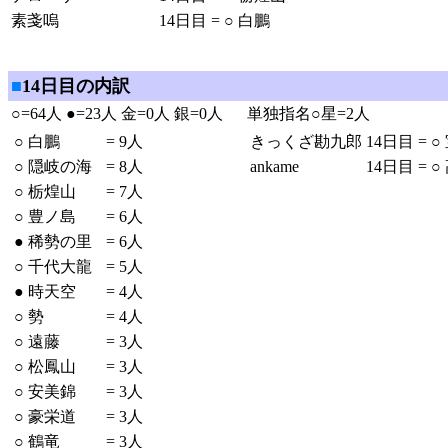
素戔嗚
14日目
=
○
白鵬
■
14日目の内訳
○=64人 ●=23人 金=0人 銀=0人
単独指名○星=2人
○
白鵬
=
9人
きっくざ勘九郎
14日目
=
○
○
隠岐の海
=
8人
ankame
14日目
=
○
○
栃煌山
=
7人
○
豊ノ島
=
6人
●
稀勢の里
=
6人
○
千代大龍
=
5人
●
時天空
=
4人
○
勢
=
4人
○
遠藤
=
3人
○
松鳳山
=
3人
○
安美錦
=
3人
○
豪栄道
=
3人
○
鶴竜
=
3人