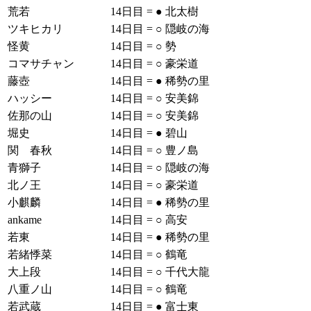
荒若
14日目
=
●
北太樹
ツキヒカリ
14日目
=
○
隠岐の海
怪黄
14日目
=
○
勢
コマサチャン
14日目
=
○
豪栄道
藤壺
14日目
=
●
稀勢の里
ハッシー
14日目
=
○
安美錦
佐那の山
14日目
=
○
安美錦
堀史
14日目
=
●
碧山
関 春秋
14日目
=
○
豊ノ島
青獅子
14日目
=
○
隠岐の海
北ノ王
14日目
=
○
豪栄道
小麒麟
14日目
=
●
稀勢の里
ankame
14日目
=
○
高安
若東
14日目
=
●
稀勢の里
若緒悸菜
14日目
=
○
鶴竜
大上段
14日目
=
○
千代大龍
八重ノ山
14日目
=
○
鶴竜
若武蔵
14日目
=
●
富士東