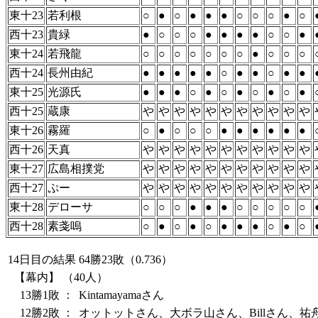
東十23
若利根
○
●
○
●
●
●
○
○
○
●
○
西十23
貴緑
●
○
○
○
●
●
●
●
○
○
●
東十24
若飛龍
○
○
○
○
○
○
○
●
○
○
○
西十24
長州由紀
●
●
●
●
●
○
●
●
○
●
●
東十25
光源氏
●
●
●
○
●
○
●
○
●
○
●
西十25
蔵康
や
や
や
や
や
や
や
や
や
や
や
東十26
霧羅
○
●
○
○
○
●
●
●
●
●
●
西十26
天真
や
や
や
や
や
や
や
や
や
や
や
東十27
広島相撲党
や
や
や
や
や
や
や
や
や
や
や
西十27
ぷー
や
や
や
や
や
や
や
や
や
や
や
東十28
デローサ
○
○
○
●
●
●
○
○
○
○
○
西十28
素戔嗚
○
●
○
●
○
●
●
●
○
●
○
14日目の結果
64勝23敗（0.736）
【幕内】
（40人）
13勝1敗
：
Kintamayamaさん
12勝2敗
：
オットットさん、大ボラ山さん、Billさん、