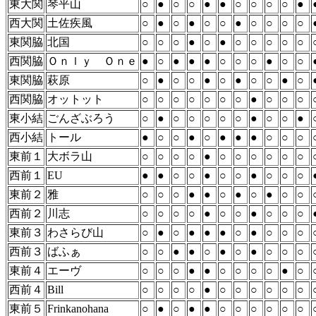
東大関
琴平山
○
●
○
○
●
●
○
○
○
○
●
西大関
土佐疾風
○
●
○
●
○
○
●
○
○
○
○
東関脇
北国
○
○
○
●
○
●
○
○
○
○
○
西関脇
Ｏｎｌｙ Ｏｎｅ
●
○
●
●
●
○
○
○
●
○
○
東関脇
萩原
○
●
○
○
●
○
●
○
○
●
○
西関脇
オットット
○
○
○
○
○
○
○
●
○
○
○
東小結
ごんざぶろう
○
●
○
○
○
○
○
●
○
○
●
西小結
トール
●
○
○
●
○
●
●
●
○
○
○
東前１
大ボラ山
○
○
○
○
●
○
○
○
○
○
○
西前１
EU
●
●
○
○
●
○
○
●
○
○
○
東前２
雅
○
○
○
●
●
○
●
○
●
○
○
西前２
川志
○
○
○
○
●
○
○
●
○
○
○
東前３
わさらび山
○
●
○
●
●
●
○
●
○
○
○
西前３
ばふぁ
○
○
●
●
○
●
○
●
○
○
○
東前４
エーヴ
○
○
○
●
●
○
○
○
○
●
○
西前４
Bill
○
○
○
○
●
○
○
○
○
○
○
東前５
Frinkanohana
○
●
○
●
●
○
○
○
○
○
○